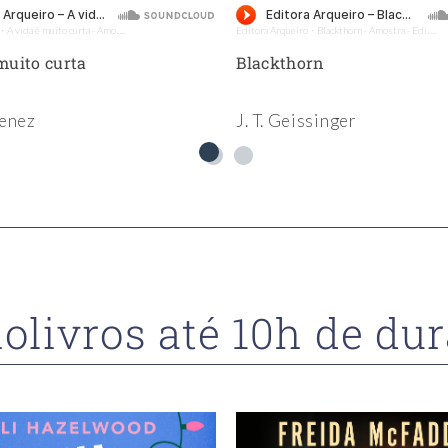
A vida é muito curta - Amostra - Editora Arqueiro (Audiolivro)
Editora Arqueiro
Blackthorn - Amostra - Editora Arqueiro (Audiolivro)
·
·
muito curta
Blackthorn
enez
J. T. Geissinger
olivros até 10h de du