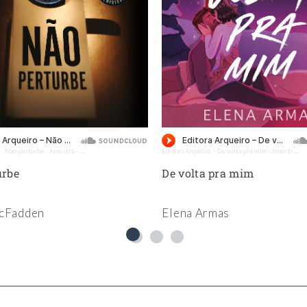
Não perturbe - Amostra - Editora Arqueiro (Audiolivro)
Editora Arqueiro
De volta pra mim - Amostra - Editora Arqueiro (Audiolivro)
·
·
urbe
De volta pra mim
McFadden
Elena Armas