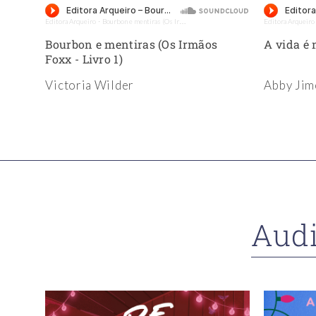
Editora Arqueiro
Bourbon e mentiras (Os Irmãos Foxx - Livro 1) - Amostra - Editora Arqueiro (Audiolivro)
Editora Arqueiro
·
o (Audiolivro)
 5)
Bourbon e mentiras (Os Irmãos
A vida é 
Foxx - Livro 1)
Victoria Wilder
Abby Jim
Audi