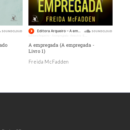
Nex
Editora Arqueiro
A empregada - Amostra - Editora Arqueiro (Audiolivro)
Editora 
·
bado
A empregada (A empregada -
O se
Livro 1)
empr
Freida McFadden
Frei