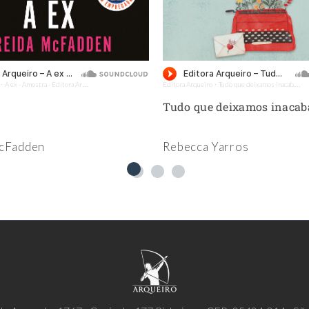
A ex - Amostra - Editora Arqueiro (Audiolivro)
Editora Arqueiro
Tudo que deixamos inacabado - Amostra - Editora Arqueiro (Audiolivro)
·
·
Tudo que deixamos inaca
McFadden
Rebecca Yarros