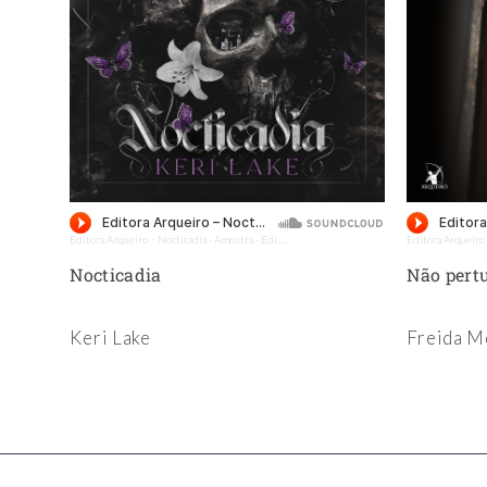
Previous
Editora Arqueiro
Nocticadia - Amostra - Editora Arqueiro (Audiolivro)
Editora Arqueiro
·
o (Audiolivro)
5)
Nocticadia
Não pert
Keri Lake
Freida 