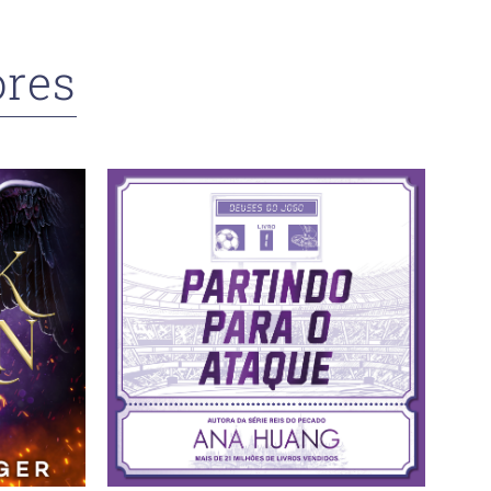
res
Nex