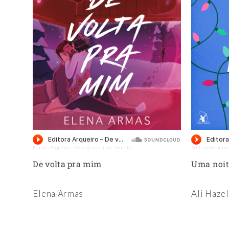
Previous
Editora Arqueiro
De volta pra mim - Amostra - Editora Arqueiro (Audiolivro)
Editora Arqueiro
·
Audiolivro)
De volta pra mim
Uma noit
Elena Armas
Ali Haze