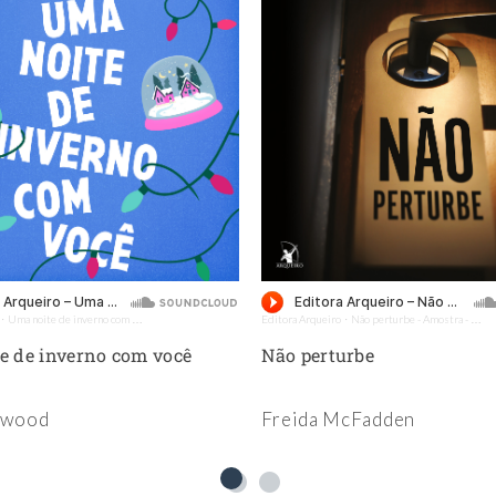
Uma noite de inverno com você - Amostra - Editora Arqueiro (Audiolivro)
Editora Arqueiro
Não perturbe - Amostra - Editora Arqueiro (Audiolivro)
·
·
e de inverno com você
Não perturbe
lwood
Freida McFadden