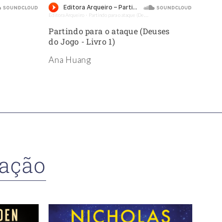
Editora Arqueiro
Partindo para o ataque (Deuses do Jogo - Livro 1) - Amostra - Editora Arqueiro (Audiolivro)
Editora 
·
Partindo para o ataque (Deuses
Apre
do Jogo - Livro 1)
(Univ
2)
Ana Huang
Seli
ração