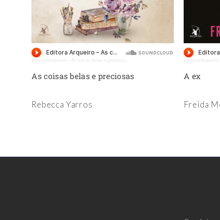
Previous
Editora Arqueiro
As coisas belas e preciosas - Amostra - Editora Arqueiro (Audiolivro)
Editora Arqueiro
·
eiro (Audiolivro)
e Metal
As coisas belas e preciosas
A ex
Rebecca Yarros
Freida 