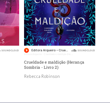
Nex
Editora Arqueiro
Crueldade e maldição (Herança Sombria - Livro 2) - Amostra - Editora Arqueiro (Audiolivro)
Editora 
·
Crueldade e maldição (Herança
A pe
Sombria - Livro 2)
Tóqu
Rebecca Robinson
Yuki